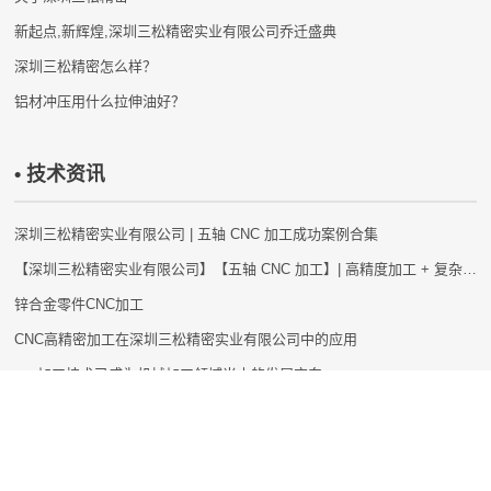
新起点,新辉煌,深圳三松精密实业有限公司乔迁盛典
深圳三松精密怎么样？
铝材冲压用什么拉伸油好？
• 技术资讯
深圳三松精密实业有限公司 | 五轴 CNC 加工成功案例合集
【深圳三松精密实业有限公司】【五轴 CNC 加工】| 高精度加工 + 复杂曲面成型 + 批量高效交付 + 全流程质控
锌合金零件CNC加工
CNC高精密加工在深圳三松精密实业有限公司中的应用
cnc加工技术已成为机械加工领域当中的发展方向
数控加工机床进给传动电动机的3种方式
五轴联动加工中心在汽车制造中优点
五轴加工的优势